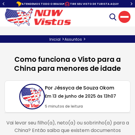
I!
SEG À SEX. DAS 10:00 ÀS 22:00
ATENDIMENTO COM HORA MARCADA
>
>
Inicial
Assuntos
Como funciona o Visto para a
China para menores de idade
Por Jéssyca de Souza Okom
Em 13 de junho de 2025 às 13h07
5 minutos de leitura
Vai levar seu filho(a), neto(a) ou sobrinho(a) para a
China? Então saiba que existem documentos