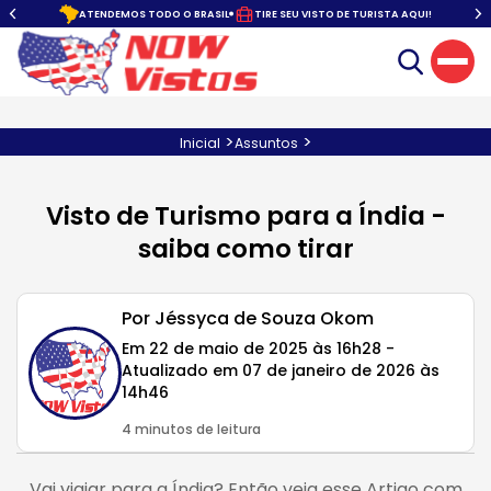
o.
ATENDEMOS TODO O BRASIL
TIRE SEU VISTO DE TURISTA AQUI!
>
>
Inicial
Assuntos
Visto de Turismo para a Índia -
saiba como tirar
Por Jéssyca de Souza Okom
Em 22 de maio de 2025 às 16h28 -
Atualizado em 07 de janeiro de 2026 às
14h46
4 minutos de leitura
Vai viajar para a Índia? Então veja esse Artigo com