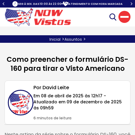
SEG À SEX. DAS 10:00 ÀS 22:00
ATENDIMENTO COM HORA MARCADA
A
>
>
Inicial
Assuntos
Como preencher o formulário DS-
160 para tirar o Visto Americano
Por David Leite
Em 08 de abril de 2025 às 12h17 -
Atualizado em 09 de dezembro de 2025
às 09h59
6 minutos de leitura
Neste artigo da série sobre o formulário DS-160, você