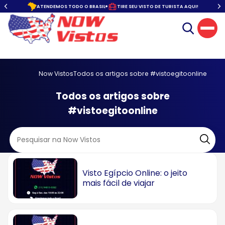
o.
ATENDEMOS TODO O BRASIL
TIRE SEU VISTO DE TURISTA AQUI!
Now Vistos
Todos os artigos sobre #vistoegitoonline
Todos os artigos sobre
#vistoegitoonline
Visto Egípcio Online: o jeito
mais fácil de viajar