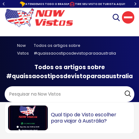
o.
ATENDEMOS TODO O BRASIL
TIRE SEU VISTO DE TURISTA AQUI!
Now
Todos os artigos sobre
Vistos
#quaissaoostiposdevistoparaaaustralia
Todos os artigos sobre
#quaissaoostiposdevistoparaaaustralia
Qual tipo de Visto escolher
para viajar à Austrália?