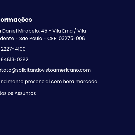
Visto Americano no Rio
de Janeiro
formações
Visto Americano em
São Paulo - SP
 Daniel Mirabelo, 45 - Vila Ema / Vila
dente - São Paulo - CEP: 03275-008
Visto Americano
Negado
) 2227-4100
) 94813-0382
ntato@solicitandovistoamericano.com
endimento presencial com hora marcada
os os Assuntos