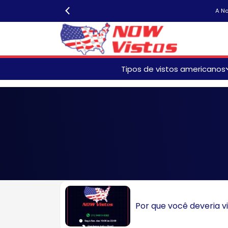
A No
Tipos de vistos americanos
Isentos de Entrevista Visto
Americano
Renovação Visto American
Visto Americano de Turista
B2
Visto Americano Familiar
Visto Americano para Meno
de Idade
Por que você deveria v
Visto Americano para Idoso