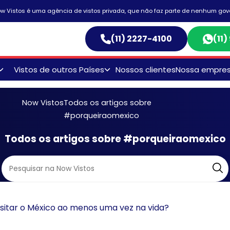
w Vistos é uma agência de vistos privada, que não faz parte de nenhum gov
(11) 2227-4100
(11
Vistos de outros Países
Nossos clientes
Nossa empre
Visto Australiano
Now Vistos
Todos os artigos sobre
Visto Canadense
#porqueiraomexico
o
Visto Chinês
Todos os artigos sobre #porqueiraomexico
Visto Egípicio
Visto Indiano
Visto Mexicano
r
isitar o México ao menos uma vez na vida?
s