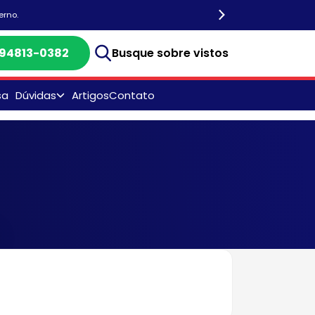
erno.
) 94813-0382
Busque sobre vistos
sa
Dúvidas
Artigos
Contato
CASV Visto Americano -
Endereços
Consulado Americano:
Endereços, DF, SP, RJ e
Recife
Documentos para Visto
Americano
Dúvidas Frequentes
Entrevista do Visto
Americano