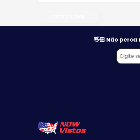
Tipos de Visto Americano
Carregar mais
Visto Americano para Bebê
Visto Americano de
Estudante
👋🏻 Não perca 
Visto Americano de
Negócios
Visto Americano de Noiva
Visto Americano Religioso
Visto Americano de Trabalh
Visto Americano de
Tripulante
Visto Americano de Trânsit