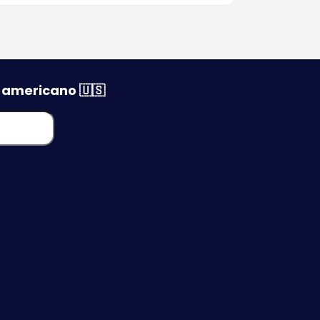
Fotos para Visto
Americano
PID - Permissão
Internacional para Dirigir
o americano 🇺🇸
Taxa do Visto
Americano (MRV)
Telefone Consulado
Americano em SP-BG-
PE-RJ-MG-RS-PR
Visto Americano em BH
- Belo Horizonte
Visto Americano em
Porto Alegre
Visto Americano Recife