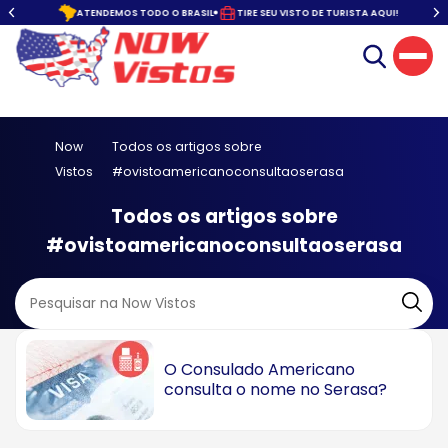
o.
ATENDEMOS TODO O BRASIL
TIRE SEU VISTO DE TURISTA AQUI!
Now
Todos os artigos sobre
Vistos
#ovistoamericanoconsultaoserasa
Todos os artigos sobre
#ovistoamericanoconsultaoserasa
O Consulado Americano
consulta o nome no Serasa?