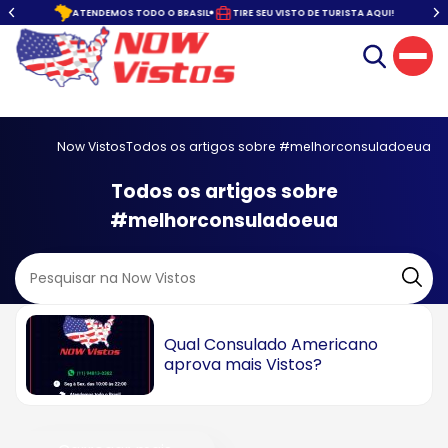
o.
ATENDEMOS TODO O BRASIL
TIRE SEU VISTO DE TURISTA AQUI!
Now Vistos
Todos os artigos sobre #melhorconsuladoeua
Todos os artigos sobre
#melhorconsuladoeua
Qual Consulado Americano
aprova mais Vistos?