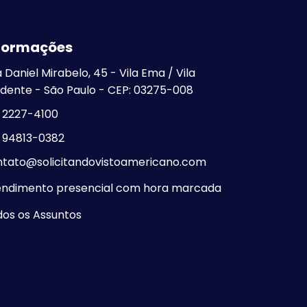
Visto Americano no Rio
de Janeiro
formações
Visto Americano em
São Paulo - SP
 Daniel Mirabelo, 45 - Vila Ema / Vila
Visto Americano
dente - São Paulo - CEP: 03275-008
Negado
) 2227-4100
) 94813-0382
ntato@solicitandovistoamericano.com
endimento presencial com hora marcada
os os Assuntos