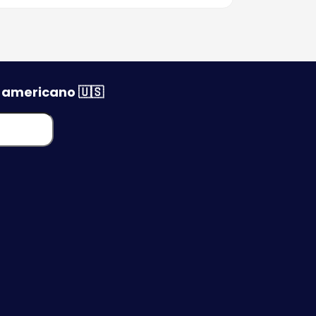
Fotos para Visto
Americano
PID - Permissão
Internacional para Dirigir
o americano 🇺🇸
Taxa do Visto
Americano (MRV)
Telefone Consulado
Americano em SP-BG-
PE-RJ-MG-RS-PR
Visto Americano em BH
- Belo Horizonte
Visto Americano em
Porto Alegre
Visto Americano Recife