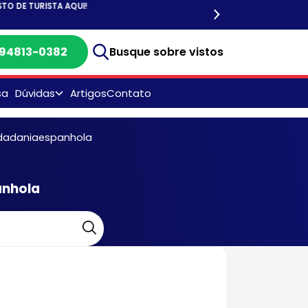
) 94813-0382
Busque sobre vistos
sa
Dúvidas
Artigos
Contato
CASV Visto Americano -
Endereços
idadaniaespanhola
Consulado Americano:
Endereços, DF, SP, RJ e
anhola
Recife
Documentos para Visto
Americano
Dúvidas Frequentes
Entrevista do Visto
Americano