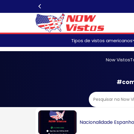
Tipos de vistos americanos
Isentos de Entrevista Visto
Americano
Now Vistos
T
Renovação Visto American
#como
Visto Americano de Turista
B2
Visto Americano Familiar
Visto Americano para Meno
de Idade
Nacionalidade Espanhol
Visto Americano para Idoso