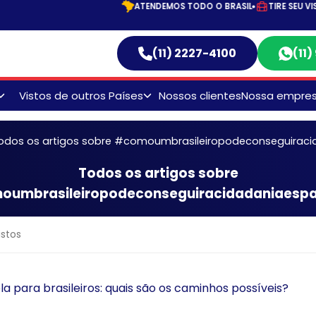
ATENDEMOS TODO O BRASIL
TIRE SEU VISTO DE TURISTA AQUI!
(11) 2227-4100
(11
Vistos de outros Países
Nossos clientes
Nossa empre
Visto Australiano
odos os artigos sobre #comoumbrasileiropodeconseguirac
Visto Canadense
o
Todos os artigos sobre
Visto Chinês
umbrasileiropodeconseguiracidadaniaesp
Visto Egípicio
Visto Indiano
Visto Mexicano
r
a para brasileiros: quais são os caminhos possíveis?
s