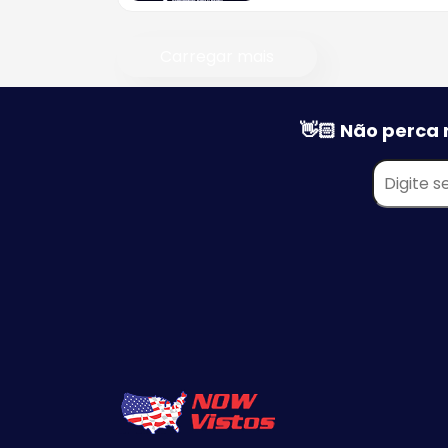
Tipos de Visto Americano
Carregar mais
Visto Americano para Bebê
Visto Americano de
Estudante
👋🏻 Não perca 
Visto Americano de
Negócios
Visto Americano de Noiva
Visto Americano Religioso
Visto Americano de Trabalh
Visto Americano de
Tripulante
Visto Americano de Trânsit