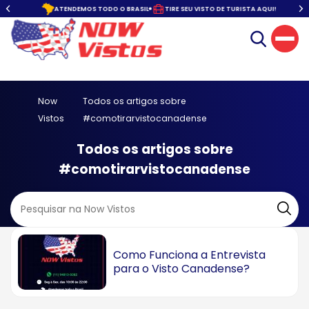
o.
ATENDEMOS TODO O BRASIL
TIRE SEU VISTO DE TURISTA AQUI!
Now
Todos os artigos sobre
Vistos
#comotirarvistocanadense
Todos os artigos sobre
#comotirarvistocanadense
Como Funciona a Entrevista
para o Visto Canadense?