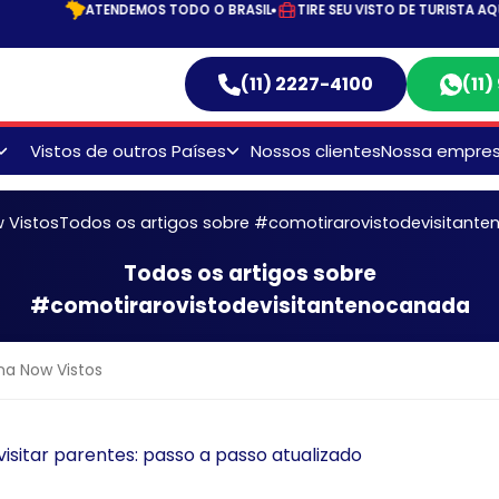
ATENDEMOS TODO O BRASIL
TIRE SEU VISTO DE TURISTA AQUI!
(11) 2227-4100
(11
Vistos de outros Países
Nossos clientes
Nossa empre
Visto Australiano
 Vistos
Todos os artigos sobre #comotirarovistodevisitant
Visto Canadense
o
Todos os artigos sobre
Visto Chinês
#comotirarovistodevisitantenocanada
Visto Egípicio
Visto Indiano
Visto Mexicano
r
isitar parentes: passo a passo atualizado
s