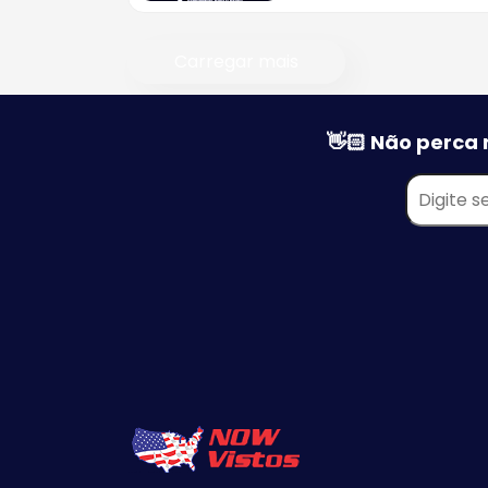
Tipos de Visto Americano
Carregar mais
Visto Americano para Bebê
Visto Americano de
Estudante
👋🏻 Não perca 
Visto Americano de
Negócios
Visto Americano de Noiva
Visto Americano Religioso
Visto Americano de Trabalh
Visto Americano de
Tripulante
Visto Americano de Trânsit