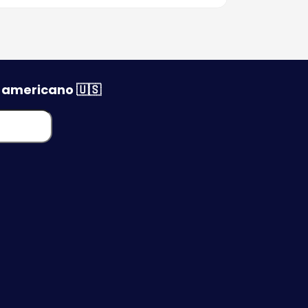
Fotos para Visto
Americano
PID - Permissão
Internacional para Dirigir
o americano 🇺🇸
Taxa do Visto
Americano (MRV)
Telefone Consulado
Americano em SP-BG-
PE-RJ-MG-RS-PR
Visto Americano em BH
- Belo Horizonte
Visto Americano em
Porto Alegre
Visto Americano Recife