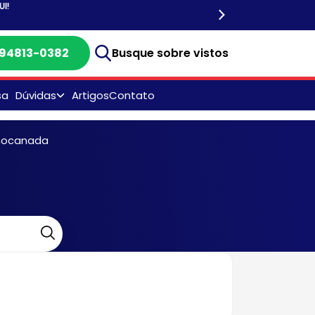
) 94813-0382
Busque sobre vistos
sa
Dúvidas
Artigos
Contato
CASV Visto Americano -
Endereços
enocanada
Consulado Americano:
Endereços, DF, SP, RJ e
Recife
Documentos para Visto
Americano
Dúvidas Frequentes
Entrevista do Visto
Americano