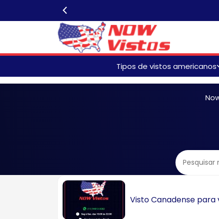
Tipos de vistos americanos
Isentos de Entrevista Visto
Americano
Now
Renovação Visto American
Visto Americano de Turista
B2
Visto Americano Familiar
Visto Americano para Meno
de Idade
Visto Canadense para v
Visto Americano para Idoso