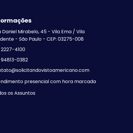
Visto Americano no Rio
de Janeiro
formações
Visto Americano em
São Paulo - SP
 Daniel Mirabelo, 45 - Vila Ema / Vila
Visto Americano
dente - São Paulo - CEP: 03275-008
Negado
) 2227-4100
) 94813-0382
ntato@solicitandovistoamericano.com
endimento presencial com hora marcada
os os Assuntos