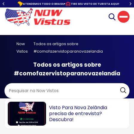
o.
ATENDEMOS TODO O BRASIL
TIRE SEU VISTO DE TURISTA AQUI!
Now
Todos os artigos sobre
Vistos
#comofazervistoparanovazelandia
Todos os artigos sobre
#comofazervistoparanovazelandia
Visto Para Nova Zelândia
precisa de entrevista?
Descubra!